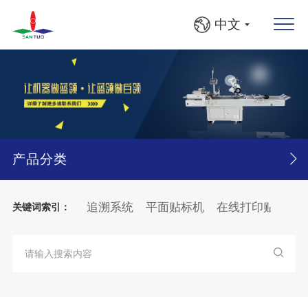
中文
产品分类
动灯检机
产品追溯系统
平面贴标机
在线打印贴标机
关键词索引：
BFS自动收料入框机
圆瓶、方瓶灯检贴标线
大箱
纸