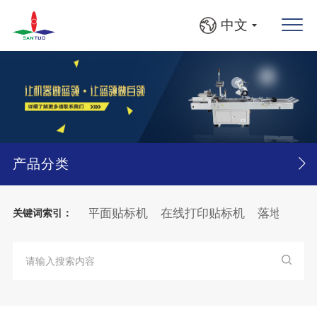
中文
产品分类
产品追溯系统
平面贴标机
在线打印贴标机
落地贴标机
关键词索引：
收料入框机
圆瓶、方瓶灯检贴标线
大箱
纸张
分页