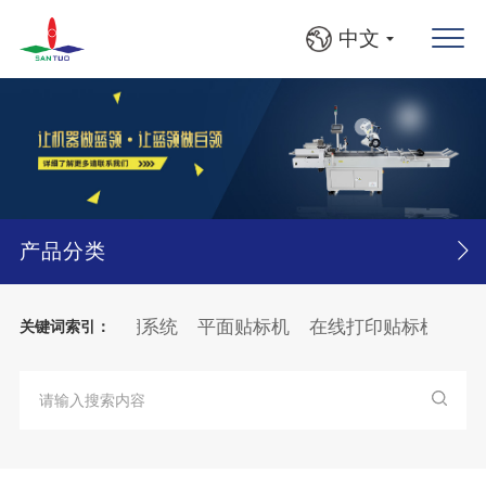
中文
产品分类
检机
产品追溯系统
平面贴标机
在线打印贴标机
落地
关键词索引：
FS自动收料入框机
圆瓶、方瓶灯检贴标线
大箱
纸张