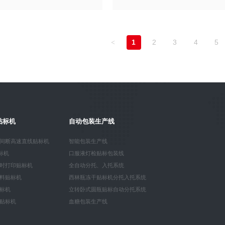
1
2
3
4
5
<
贴标机
自动包装生产线
间断高速直线贴标机
智能包装生产线
贴标机
口服液灯检贴标包装线
时打印贴标机
全自动分托、入托系统
料贴标机
西林瓶冻干贴标机分托入托系统
标机
立转卧式圆瓶贴标自动分托系统
贴标机
血糖包装生产线