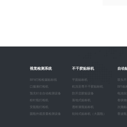
视觉检测系统
不干胶贴标机
自动
BFS灯检检漏贴标线
平面贴标机
双头不
口服液灯检机
机洗至尊不干胶贴标机
BFS
预充针全自动检测设备
防开启胶贴设备
电池实
粉针瓶灯检机
落地式贴标机
卷状物
安瓿瓶灯检机
透析液瓶贴标机
次抛贴
圆瓶外观质量检测设备
轮转式贴标机（大圆瓶）
香波瓶