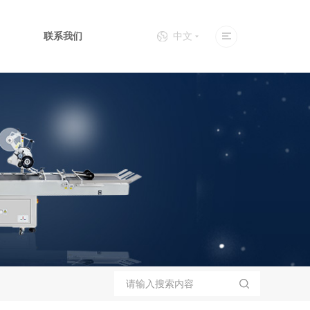
联系我们
中文
检测
玻璃异物
外观检测
灯检设备
自动贴标
机器人贴标
打