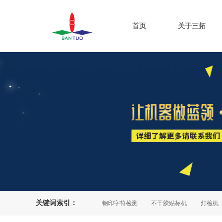
首页
关于三拓
关键词索引：
包装生产线
三期OCR检测
钢印字符检测
不干胶贴标机
灯检机