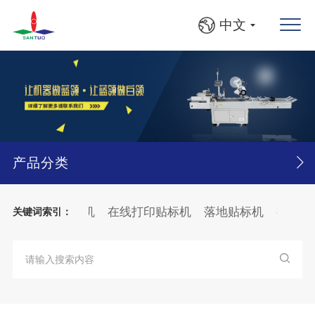
中文
产品分类
系统
平面贴标机
在线打印贴标机
落地贴标机
视觉缺
关键词索引：
机
圆瓶、方瓶灯检贴标线
大箱
纸张
分页
贴标机