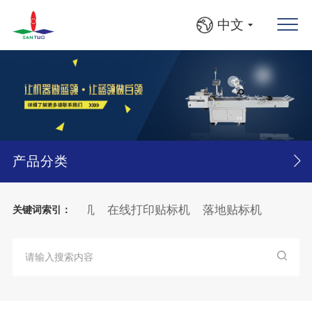
中文
产品分类
系统
平面贴标机
在线打印贴标机
落地贴标机
视觉缺
关键词索引：
机
圆瓶、方瓶灯检贴标线
大箱
纸张
分页
贴标机