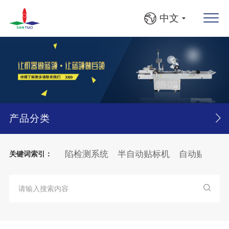
中文
产品分类
贴标机
视觉缺陷检测系统
半自动贴标机
自动贴标机
关键词索引：
分页
贴标机
纸箱
BFS灯检检漏贴标线
BFS
灯检
检