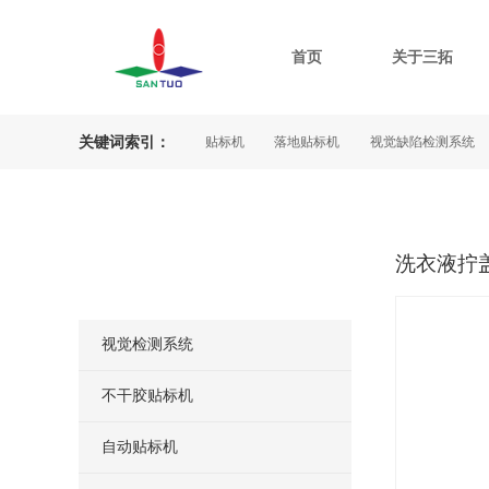
首页
关于三拓
关键词索引：
平面贴标机
在线打印贴标机
落地贴标机
视觉缺陷检测系统
半
I 视觉检测
喷码机
热发泡喷码机
打包机，自动打包机
洗衣液拧
产品分类
Product categories
视觉检测系统
不干胶贴标机
自动贴标机