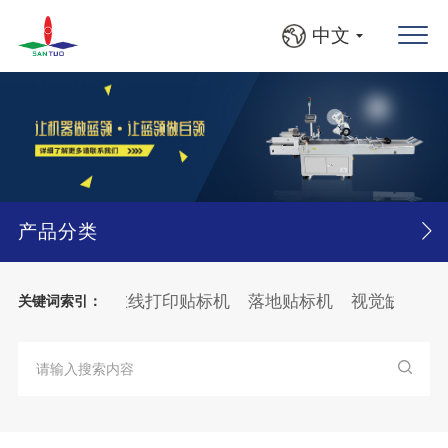
中文
产品分类
平面贴标机
在线打印贴标机
落地贴标机
视觉缺陷检测
关键词索引：
瓶、方瓶灯检贴标线
大箱
纸张
分页
贴标机
纸箱