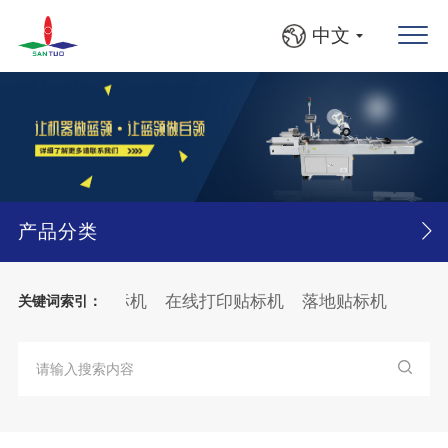
中文
产品分类
溯系统
平面贴标机
在线打印贴标机
落地贴标机
视觉缺
关键词索引：
机
圆瓶、方瓶灯检贴标线
大箱
纸张
分页
贴标机