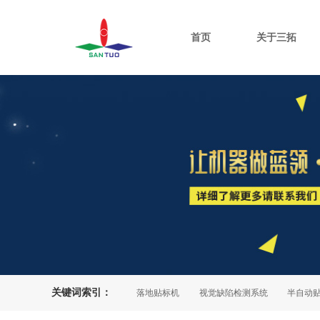
首页
关于三拓
关键词索引：
贴标机
在线打印贴标机
落地贴标机
视觉缺陷检测系统
半自动贴标