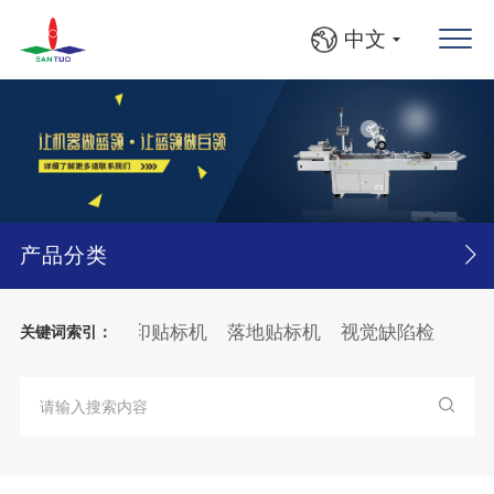
中文
产品分类
贴标机
在线打印贴标机
落地贴标机
视觉缺陷检测系统
关键词索引：
瓶灯检贴标线
大箱
纸张
分页
贴标机
纸箱
BFS