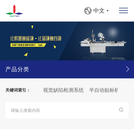
中文
产品分类
机
落地贴标机
视觉缺陷检测系统
半自动贴标机
自动
关键词索引：
纸张
分页
贴标机
纸箱
BFS灯检检漏贴标线
BFS