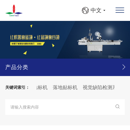
中文
产品分类
机
在线打印贴标机
落地贴标机
视觉缺陷检测系统
半
关键词索引：
灯检贴标线
大箱
纸张
分页
贴标机
纸箱
BFS灯检