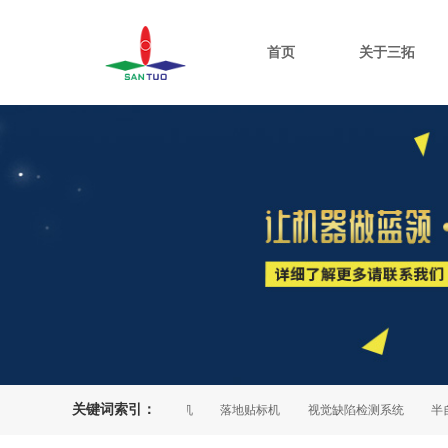
首页
关于三拓
关键词索引：
平面贴标机
在线打印贴标机
落地贴标机
视觉缺陷检测系统
半自动贴