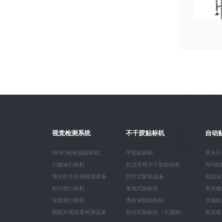
BFS灯检检漏贴标线
视觉检测系统
不干胶贴标机
自动
BFS灯检检漏贴标线
平面贴标机
双头不
口服液灯检机
机洗至尊不干胶贴标机
BFS
预充针全自动检测设备
防开启胶贴设备
电池实
粉针瓶灯检机
落地式贴标机
卷状物
安瓿瓶灯检机
透析液瓶贴标机
次抛贴
圆瓶外观质量检测设备
轮转式贴标机（大圆瓶）
香波瓶