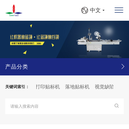
中文
产品分类
面贴标机
在线打印贴标机
落地贴标机
视觉缺陷检测系
关键词索引：
、方瓶灯检贴标线
大箱
纸张
分页
贴标机
纸箱
BF