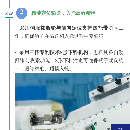
2
精准定位输送，入托高效精准
STEP
·
采用
伺服拨瓶轮与侧向定位夹持送托带
协同工
作，确保瓶子在输送和入托过程中零偏移。
·
采用
三拓专利技术S形下料机构
，进料具备自动
舒张与收紧功能，S形下料滑道可确保瓶子朝向统
一，最终精准、顺畅入托。