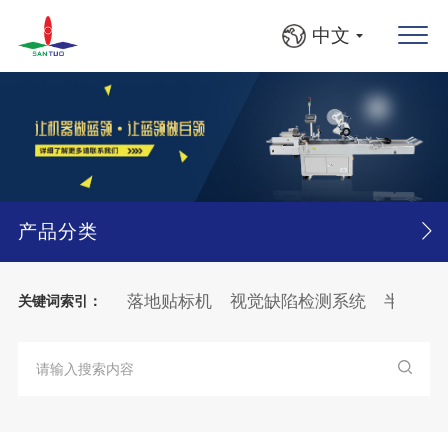
中文
产品分类
打印贴标机
落地贴标机
视觉缺陷检测系统
半自动贴标机
关键词索引：
大箱
纸张
分页
贴标机
纸箱
BFS灯检检漏贴标线