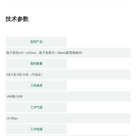
技术参数
适用
产品
瓶子直径φ16～φ25mm，瓶子高度38～68mm(配置规格件)
装托数量
4支/6支/8支/10支（可设定）
入托速度
≤600瓶/分钟
工作气源
≥0.6Mpa
工作电源