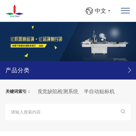
中文
产品分类
地贴标机
视觉缺陷检测系统
半自动贴标机
自动贴标机
关键词索引：
分页
贴标机
纸箱
BFS灯检检漏贴标线
BFS
灯检