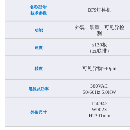
名称型号\
BFS灯检机
技术参数
外观、装量、可见异检
功能
测
≤130板
速度
（五联排）
可见异物≥40μm
精度
380VAC
电源及功率
50/60Hz 5.0KW
L5094×
W902×
外形尺寸
H2391mm