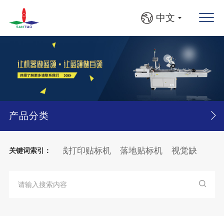
中文
产品分类
平面贴标机
在线打印贴标机
落地贴标机
视觉缺陷检测
关键词索引：
瓶、方瓶灯检贴标线
大箱
纸张
分页
贴标机
纸箱