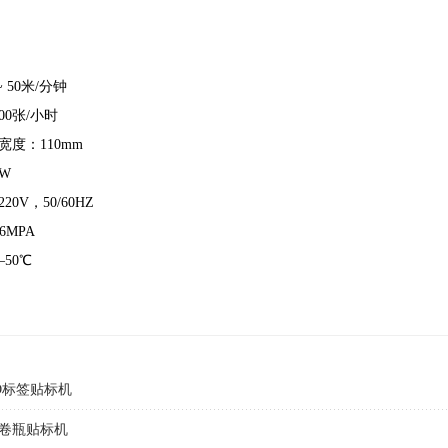
 50米/分钟
00张/小时
度：110mm
0W
0V，50/60HZ
6MPA
50℃
ID标签贴标机
卷瓶贴标机