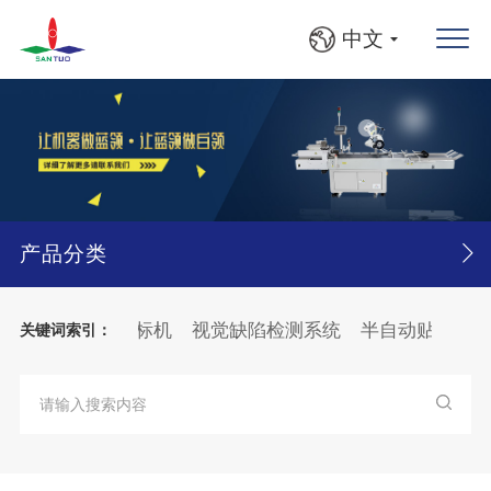
中文
产品分类
贴标机
落地贴标机
视觉缺陷检测系统
半自动贴标机
关键词索引：
大箱
纸张
分页
贴标机
纸箱
BFS灯检检漏贴标线
BF