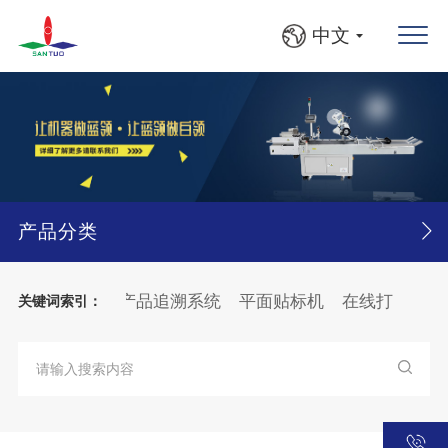
中文
产品分类
自动灯检机
产品追溯系统
平面贴标机
在线打印贴标
关键词索引：
上料
BFS自动收料入框机
圆瓶、方瓶灯检贴标线
大箱