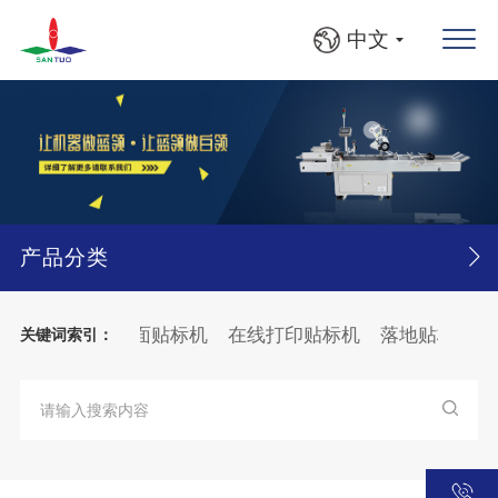
中文
产品分类
品追溯系统
平面贴标机
在线打印贴标机
落地贴标机
关键词索引：
料入框机
圆瓶、方瓶灯检贴标线
大箱
纸张
分页
贴