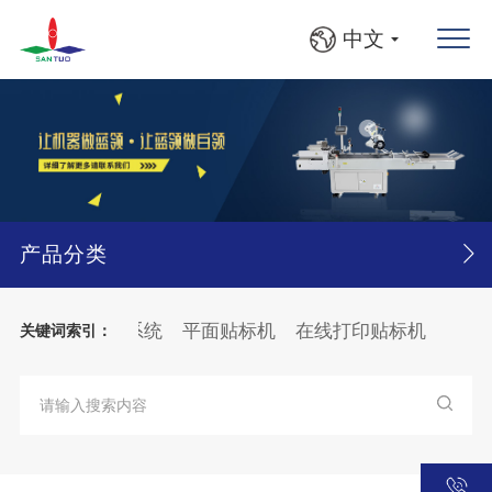
中文
产品分类
检机
产品追溯系统
平面贴标机
在线打印贴标机
落地
关键词索引：
FS自动收料入框机
圆瓶、方瓶灯检贴标线
大箱
纸张
分