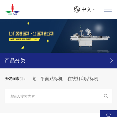
中文
产品分类
机
产品追溯系统
平面贴标机
在线打印贴标机
落地贴
关键词索引：
S自动收料入框机
圆瓶、方瓶灯检贴标线
大箱
纸张
分