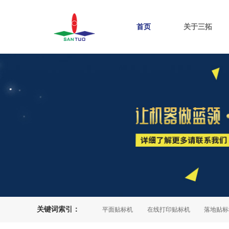
首页
关于三拓
关键词索引：
自动灯检机
产品追溯系统
平面贴标机
在线打印贴标机
落地贴标机