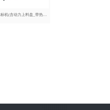
立式圆瓶贴标机(含动力上料盘_带热烫打码机)