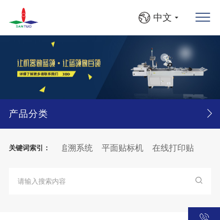
中文
产品分类
动灯检机
产品追溯系统
平面贴标机
在线打印贴标机
关键词索引：
BFS自动收料入框机
圆瓶、方瓶灯检贴标线
大箱
纸