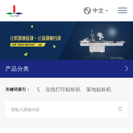
中文
产品分类
系统
平面贴标机
在线打印贴标机
落地贴标机
视觉缺
关键词索引：
圆瓶、方瓶灯检贴标线
大箱
纸张
分页
贴标机
纸