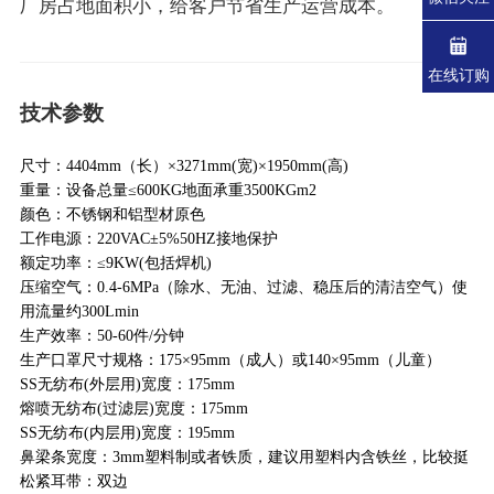
厂房占地面积小，给客户节省生产运营成本。
在线订购
技术参数
尺寸：4404mm（长）×3271mm(宽)×1950mm(高)
重量：设备总量≤600KG地面承重3500KGm2
颜色：不锈钢和铝型材原色
工作电源：220VAC±5%50HZ接地保护
额定功率：≤9KW(包括焊机)
压缩空气：0.4-6MPa（除水、无油、过滤、稳压后的清洁空气）使
用流量约300Lmin
生产效率：50-60件/分钟
生产口罩尺寸规格：175×95mm（成人）或140×95mm（儿童）
SS无纺布(外层用)宽度：175mm
熔喷无纺布(过滤层)宽度：175mm
SS无纺布(内层用)宽度：195mm
鼻梁条宽度：3mm塑料制或者铁质，建议用塑料内含铁丝，比较挺
松紧耳带：双边